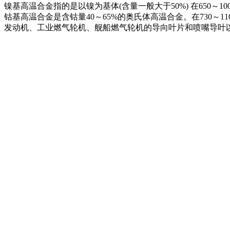
镍基高温合金指的是以镍为基体(含量一般大于50%) 在650
钴基高温合金是含钴量40～65%的奥氏体高温合金。在730
发动机、工业燃气轮机、舰船燃气轮机的导向叶片和喷嘴导叶