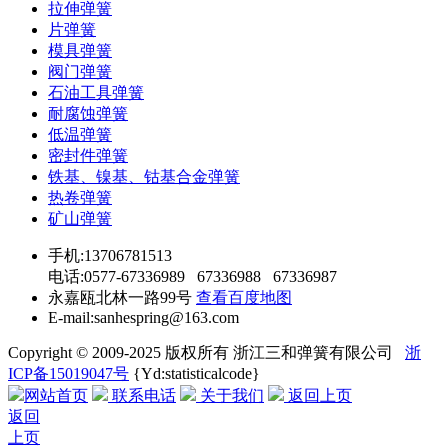
拉伸弹簧
片弹簧
模具弹簧
阀门弹簧
石油工具弹簧
耐腐蚀弹簧
低温弹簧
密封件弹簧
铁基、镍基、钴基合金弹簧
热卷弹簧
矿山弹簧
手机:13706781513
电话:0577-67336989 67336988 67336987
永嘉瓯北林一路99号
查看百度地图
E-mail:sanhespring@163.com
Copyright © 2009-2025 版权所有 浙江三和弹簧有限公司
浙
ICP备15019047号
{Yd:statisticalcode}
网站首页
联系电话
关于我们
返回上页
返回
上页