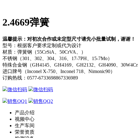
2.4669弹簧
温馨提示：对初次合作或未定型尺寸请先小批量试制，谢谢！
型号：根据客户要求定制或代为设计
材质：弹簧钢（55CrSiA、50CrVA、）
不锈钢（301、302、304、316、17-7PH、15-7Mo）
特殊合金钢（GH4145、GH4169、GH2132、GH4090、30W4C
进口牌号（Inconel X-750、Inconel 718、Nimonic90）
订购热线：
0577-67336988
67336989
微信扫码
微信扫码
销售QQ1
销售QQ2
产品介绍
视频中心
生产车间
荣誉资质