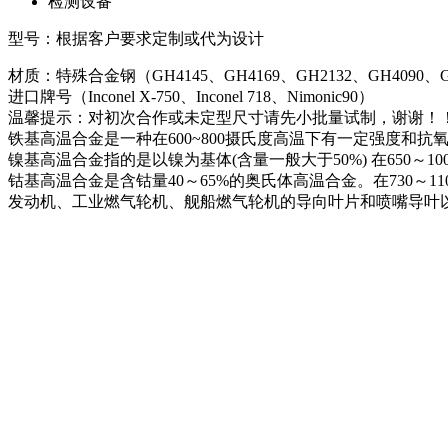
检测设备
型号：根据客户要求定制或代为设计
材质：特殊合金钢（GH4145、GH4169、GH2132、GH4090、G
进口牌号（Inconel X-750、Inconel 718、Nimonic90）
温馨提示：对初次合作或未定型尺寸请先小批量试制，谢谢！
铁基高温合金是一种在600~800摄氏度高温下有一定强度和
镍基高温合金指的是以镍为基体(含量一般大于50%) 在650
钴基高温合金是含钴量40～65%的奥氏体高温合金。在730
发动机、工业燃气轮机、舰船燃气轮机的导向叶片和喷嘴导叶