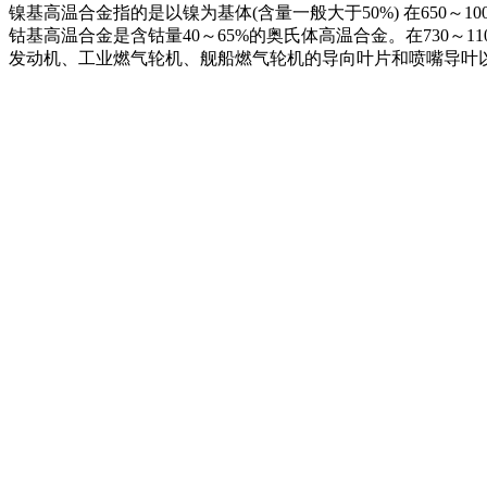
镍基高温合金指的是以镍为基体(含量一般大于50%) 在650
钴基高温合金是含钴量40～65%的奥氏体高温合金。在730
发动机、工业燃气轮机、舰船燃气轮机的导向叶片和喷嘴导叶