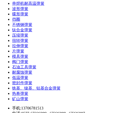
串焊机耐高温弹簧
波形弹簧
碟形弹簧
挡圈
不锈钢弹簧
钛合金弹簧
压缩弹簧
扭转弹簧
拉伸弹簧
片弹簧
模具弹簧
阀门弹簧
石油工具弹簧
耐腐蚀弹簧
低温弹簧
密封件弹簧
铁基、镍基、钴基合金弹簧
热卷弹簧
矿山弹簧
手机:13706781513