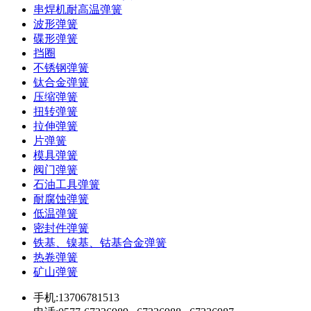
串焊机耐高温弹簧
波形弹簧
碟形弹簧
挡圈
不锈钢弹簧
钛合金弹簧
压缩弹簧
扭转弹簧
拉伸弹簧
片弹簧
模具弹簧
阀门弹簧
石油工具弹簧
耐腐蚀弹簧
低温弹簧
密封件弹簧
铁基、镍基、钴基合金弹簧
热卷弹簧
矿山弹簧
手机:13706781513