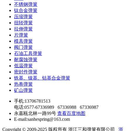
不锈钢弹簧
钛合金弹簧
压缩弹簧
扭转弹簧
拉伸弹簧
片弹簧
模具弹簧
阀门弹簧
石油工具弹簧
耐腐蚀弹簧
低温弹簧
密封件弹簧
铁基、镍基、钴基合金弹簧
热卷弹簧
矿山弹簧
手机:13706781513
电话:0577-67336989 67336988 67336987
永嘉瓯北林一路99号
查看百度地图
E-mail:sanhespring@163.com
Copyright © 2009-2025 版权所有 浙江三和弹簧有限公司
浙