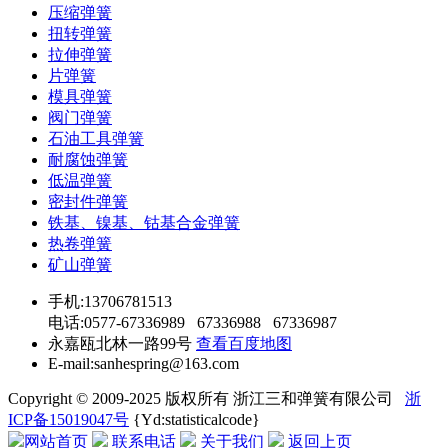
压缩弹簧
扭转弹簧
拉伸弹簧
片弹簧
模具弹簧
阀门弹簧
石油工具弹簧
耐腐蚀弹簧
低温弹簧
密封件弹簧
铁基、镍基、钴基合金弹簧
热卷弹簧
矿山弹簧
手机:13706781513
电话:0577-67336989 67336988 67336987
永嘉瓯北林一路99号
查看百度地图
E-mail:sanhespring@163.com
Copyright © 2009-2025 版权所有 浙江三和弹簧有限公司
浙
ICP备15019047号
{Yd:statisticalcode}
网站首页
联系电话
关于我们
返回上页