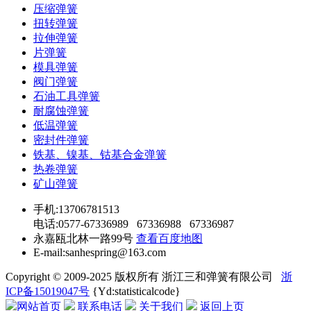
压缩弹簧
扭转弹簧
拉伸弹簧
片弹簧
模具弹簧
阀门弹簧
石油工具弹簧
耐腐蚀弹簧
低温弹簧
密封件弹簧
铁基、镍基、钴基合金弹簧
热卷弹簧
矿山弹簧
手机:13706781513
电话:0577-67336989 67336988 67336987
永嘉瓯北林一路99号
查看百度地图
E-mail:sanhespring@163.com
Copyright © 2009-2025 版权所有 浙江三和弹簧有限公司
浙
ICP备15019047号
{Yd:statisticalcode}
网站首页
联系电话
关于我们
返回上页