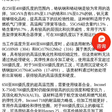
在250至400摄氏度的范围内，铬钒钢和铬硅钢是较为常用的选
择。50CrVA含有0.8%至1.1%的铬和0.1%至0.2%的钒，钒元素
能够细化晶粒，提高高温下的抗松弛性能。这种材料适用于内
燃机气门弹簧、高温阀门弹簧等场合。55CrSi硅含量约1.5%，
铬含量约0.7%，具有较高的屈强比和抗弹减性，常用于汽车
悬架弹簧和离合器弹簧，可在300摄氏度以下长期运行。
当工作温度升至400至600摄氏度时，必须选用耐热不锈钢。
0Cr18Ni9（304）和0Cr17Ni12Mo2（316）属于奥氏体不锈
钢，具有较好的高温抗氧化性和组织稳定性。但这类材料无法
通过热处理硬化，其弹性来自冷加工硬化，使用温度不宜超过
500摄氏度。对于500至650摄氏度的工况，可选用沉淀硬化不
锈钢如0Cr17Ni4Cu4Nb（17-4PH）。该类材料通过时效处理
析出富铜相，获得较高的高温强度和硬度。
650至800摄氏度的超高温范围，需要使用镍基合金。Inconel
X-750在700摄氏度时仍能保持较高的抗拉强度和蠕变抗力，
其强化相为Ni3(Al,Ti)。该材料适用于航空发动机和燃气轮机
的弹性元件。Inconel 718的耐温能力略低，但加工性能更好，
常用作高温螺栓和弹性垫圈。对于800摄氏度以上的极端工
况，可选用钴基合金如Haynes 25，但其价格较高且加工困