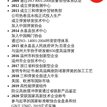
2009
通过ISO 9001:2008质量管理体系认证
2012
成立弹簧检测中心
2013
成立三和弹簧外贸销售部
公司热卷流水线正式投入生产
成立弹簧研发技术中心
加入中国弹簧协会
2014
永嘉县技术中心
加入中国阀门协会
通过ISO- 14001:2004环境管理体系
2015
被永嘉县人民政府评为:百星企业
与温州大学协手研发耐650度高温弹簧
2016
温州市科技创新型企业
温州市企业技术中心
2017
浙江省科技创新型企业
发明专利证书:耐高温阀座防堵塞弹簧的加工工艺
2018
三和弹簧全面进入中东
美国、欧洲等国际市场
2019
高性能弹簧组件
防尘高效缓冲弹簧通过省级新产品鉴定
2020
荣获国家高新技术企业称号
参与起草的国家标准耐蚀合金盘条和丝
GB/T 37607- 2019正式实施