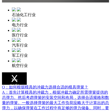
石油化工行业
电力行业
医疗行业
汽车行业
军工行业
航空行业
This
is
The
a
modal
media
window.
Q：如何根据模具的冲裁力选择合适的模具弹簧？
could
A：首先计算模具的冲裁力，根据冲裁力确定所需弹簧提供的
not be
总弹力。然后考虑弹簧的安装空间和布局，选择合适规格和数
loaded,
量的弹簧。一般选择弹簧的最大工作负荷应略大于计算出的总
either
弹力，以确保弹簧在工作过程中有足够的弹力储备。同时，要