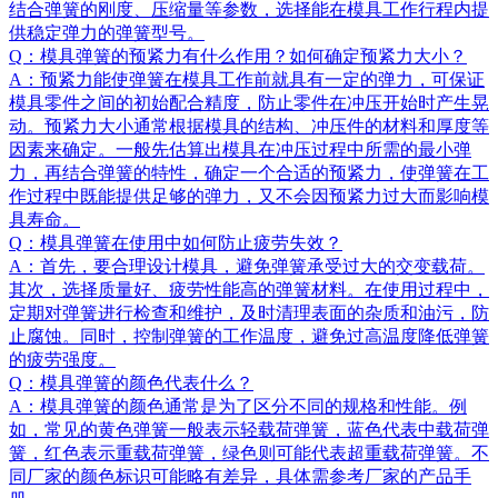
because
结合弹簧的刚度、压缩量等参数，选择能在模具工作行程内提
the
供稳定弹力的弹簧型号。
server
Q：模具弹簧的预紧力有什么作用？如何确定预紧力大小？
or
A：预紧力能使弹簧在模具工作前就具有一定的弹力，可保证
network
模具零件之间的初始配合精度，防止零件在冲压开始时产生晃
failed or
动。预紧力大小通常根据模具的结构、冲压件的材料和厚度等
because
因素来确定。一般先估算出模具在冲压过程中所需的最小弹
the
力，再结合弹簧的特性，确定一个合适的预紧力，使弹簧在工
format
作过程中既能提供足够的弹力，又不会因预紧力过大而影响模
is not
具寿命。
supported.
Q：模具弹簧在使用中如何防止疲劳失效？
A：首先，要合理设计模具，避免弹簧承受过大的交变载荷。
其次，选择质量好、疲劳性能高的弹簧材料。在使用过程中，
定期对弹簧进行检查和维护，及时清理表面的杂质和油污，防
止腐蚀。同时，控制弹簧的工作温度，避免过高温度降低弹簧
的疲劳强度。
Q：模具弹簧的颜色代表什么？
A：模具弹簧的颜色通常是为了区分不同的规格和性能。例
如，常见的黄色弹簧一般表示轻载荷弹簧，蓝色代表中载荷弹
簧，红色表示重载荷弹簧，绿色则可能代表超重载荷弹簧。不
同厂家的颜色标识可能略有差异，具体需参考厂家的产品手