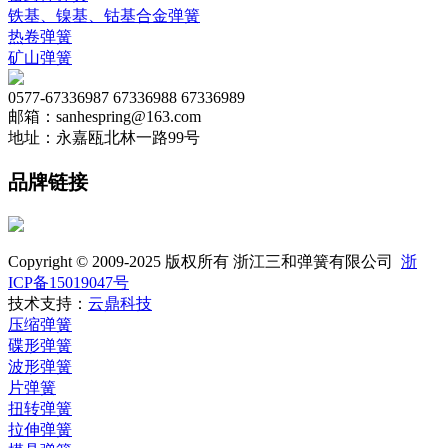
铁基、镍基、钴基合金弹簧
热卷弹簧
矿山弹簧
0577-67336987 67336988 67336989
邮箱：sanhespring@163.com
地址：永嘉瓯北林一路99号
品牌链接
Copyright © 2009-2025 版权所有 浙江三和弹簧有限公司
浙
ICP备15019047号
技术支持：
云鼎科技
压缩弹簧
碟形弹簧
波形弹簧
片弹簧
扭转弹簧
拉伸弹簧