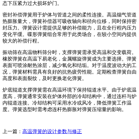
态下压紧力过大损坏炉门。
密封补偿弹簧用于炉体与管道之间的柔性连接。高温烟气管道
热膨胀量大，弹簧补偿器可吸收轴向和径向位移，同时保持密
封压力。弹簧设计需提供足够的补偿能力，且在全行程内压力
变化平缓。碟形弹簧组合常用于此类场合，在较小空间内提供
较大的补偿行程。
振动筛在高温物料筛分时，支撑弹簧需承受高温和交变载荷。
橡胶弹簧在高温下易老化，金属螺旋弹簧成为主要选择。弹簧
表面可喷涂耐热涂层，减少氧化和结垢。对于温度波动大的工
况，弹簧材料需具有良好的抗热疲劳性能。定期检查弹簧自由
高度和表面裂纹，及时更换老化弹簧。
炉底辊道支撑弹簧需在高温环境下保持辊道水平。由于炉底温
度高，弹簧通常安装在炉体外部的冷却结构中，通过连杆与炉
内辊道连接。冷却结构可采用水冷或风冷，降低弹簧工作温
度。弹簧选型时需考虑连杆热膨胀对弹簧压缩量的影响。
上一篇：
高温弹簧的设计参数与修正