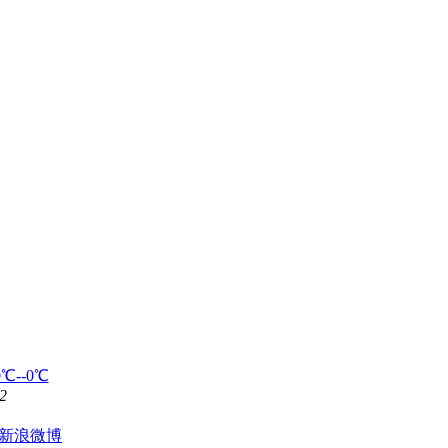
℃--0℃
2
新浪微博