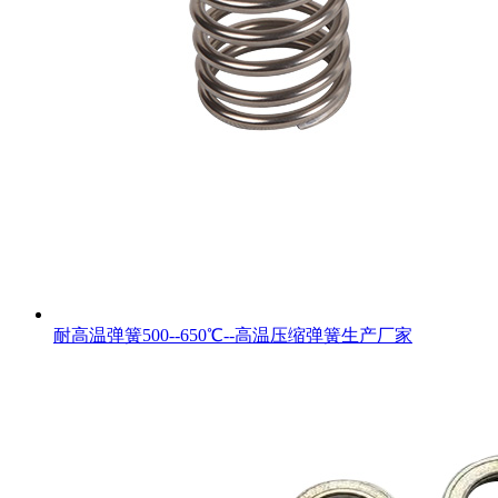
耐高温弹簧500--650℃--高温压缩弹簧生产厂家