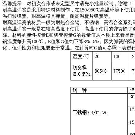
温馨提示：对初次合作或未定型尺寸请先小批量试制，谢谢！
耐高温弹簧是采用特殊材料制作，在150-950℃高温环境下
温扭转弹簧、耐高温模具弹簧、耐高温板片弹簧等。
耐高温弹簧的材质一般为耐热合金钢、不锈钢、高温合金系列等（
耐高温弹簧一般是在较高温度下使用，高温下使用的弹簧除了
降。材料的弹性模量E和切变模量G的数量值从本质上来看是反
钢温度每升高100℃，E值和G值约下降3%--6%。因为弹
化，但弹性力和扭矩要低于常温。在计算时G值可参照下表进