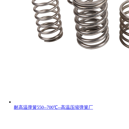
耐高温弹簧550--700℃--高温压缩弹簧厂