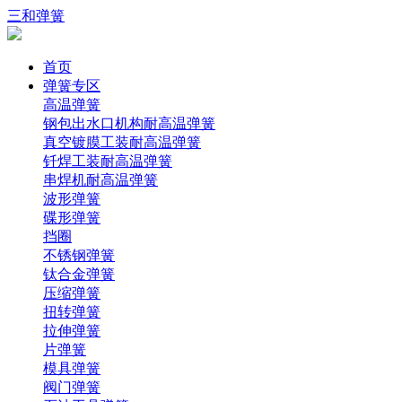
三和弹簧
首页
弹簧专区
高温弹簧
钢包出水口机构耐高温弹簧
真空镀膜工装耐高温弹簧
钎焊工装耐高温弹簧
串焊机耐高温弹簧
波形弹簧
碟形弹簧
挡圈
不锈钢弹簧
钛合金弹簧
压缩弹簧
扭转弹簧
拉伸弹簧
片弹簧
模具弹簧
阀门弹簧