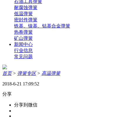
石油工具弹簧
耐腐蚀弹簧
低温弹簧
密封件弹簧
铁基、镍基、钴基合金弹簧
热卷弹簧
矿山弹簧
新闻中心
行业信息
常见问题
首页
>
弹簧专区
>
高温弹簧
2018-6-21 17:09:52
分享
分享到微信