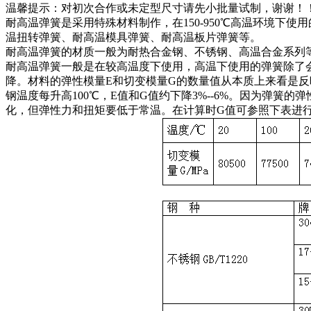
温馨提示：对初次合作或未定型尺寸请先小批量试制，谢谢！
耐高温弹簧是采用特殊材料制作，在150-950℃高温环境下
温扭转弹簧、耐高温模具弹簧、耐高温板片弹簧等。
耐高温弹簧的材质一般为耐热合金钢、不锈钢、高温合金系列等（
耐高温弹簧一般是在较高温度下使用，高温下使用的弹簧除了
降。材料的弹性模量E和切变模量G的数量值从本质上来看是反
钢温度每升高100℃，E值和G值约下降3%--6%。因为弹
化，但弹性力和扭矩要低于常温。在计算时G值可参照下表进