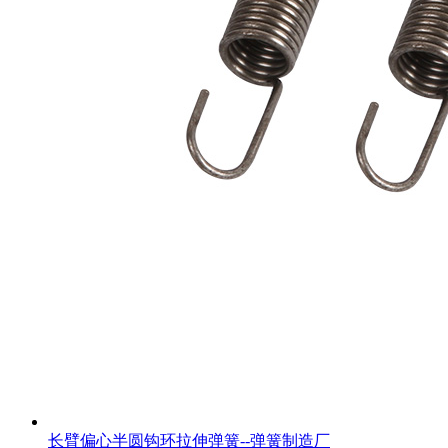
长臂偏心半圆钩环拉伸弹簧--弹簧制造厂