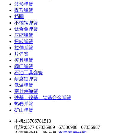
波形弹簧
碟形弹簧
挡圈
不锈钢弹簧
钛合金弹簧
压缩弹簧
扭转弹簧
拉伸弹簧
片弹簧
模具弹簧
阀门弹簧
石油工具弹簧
耐腐蚀弹簧
低温弹簧
密封件弹簧
铁基、镍基、钴基合金弹簧
热卷弹簧
矿山弹簧
手机:13706781513
电话:0577-67336989 67336988 67336987