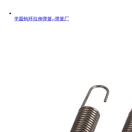
半圆钩环拉伸弹簧--弹簧厂