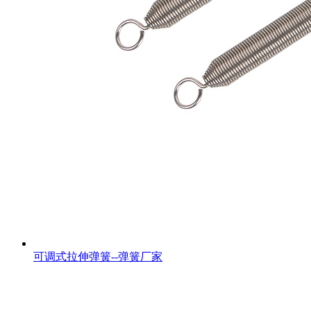
可调式拉伸弹簧--弹簧厂家