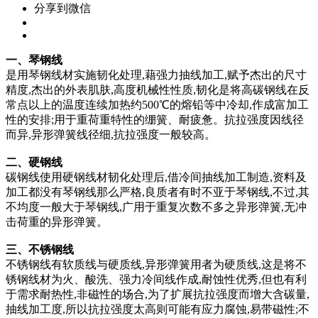
分享到微信
一、琴钢线
是用琴钢线材实施韧化处理,藉强力抽线加工,赋予杰出的尺寸
精度,杰出的外表肌肤,高度机械性性质,韧化是将高碳钢线在反
常点以上的温度连续加热约500℃的熔铅等中冷却,作成富加工
性的安排;用于重荷重特性的绷簧、耐疲惫。抗拉强度因线径
而异,异形弹簧线径细,抗拉强度一般较高。
二、硬钢线
碳钢线使用硬钢线材韧化处理后,借冷间抽线加工制造,资料及
加工都没有琴钢线那么严格,良质者有时不亚于琴钢线,不过,其
不均度一般大于琴钢线,广用于重复次数不多之异形弹簧,无冲
击荷重的异形弹簧。
三、不锈钢线
不锈钢线有软质线与硬质线,异形弹簧用者为硬质线,这是将不
锈钢线材为火、酸洗、强力冷间线作成,耐蚀性优秀,但也有利
于需求耐热性,非磁性的场合,为了扩展抗拉强度而增大含碳量,
抽线加工度,所以抗拉强度太高则可能有应力腐蚀,易带磁性;不