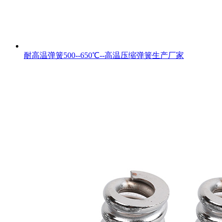
耐高温弹簧500--650℃--高温压缩弹簧生产厂家