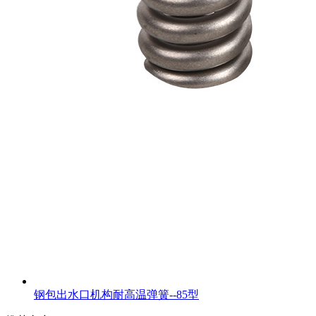
钢包出水口机构耐高温弹簧--85型