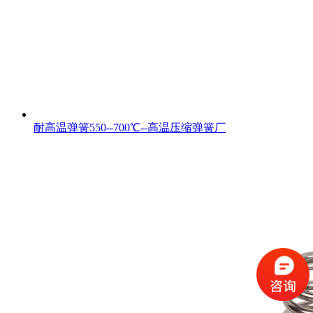
耐高温弹簧550--700℃--高温压缩弹簧厂