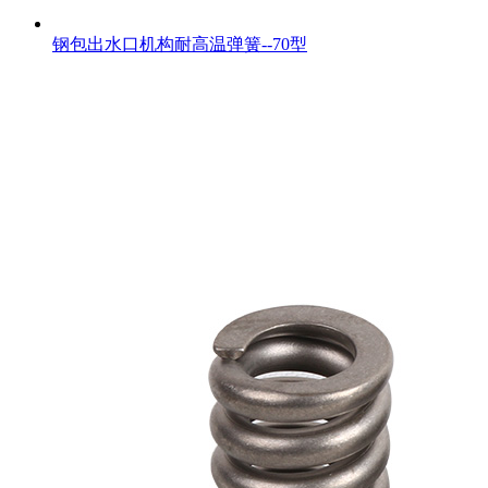
钢包出水口机构耐高温弹簧--70型