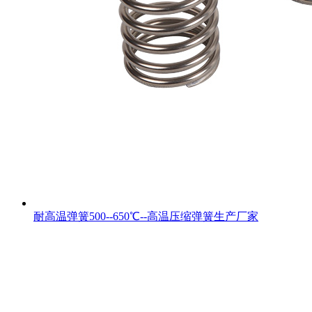
耐高温弹簧500--650℃--高温压缩弹簧生产厂家