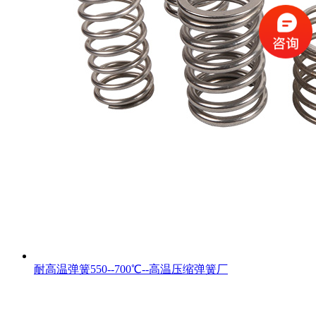
耐高温弹簧550--700℃--高温压缩弹簧厂