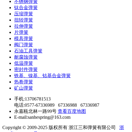
不锈钢弹簧
钛合金弹簧
压缩弹簧
扭转弹簧
拉伸弹簧
片弹簧
模具弹簧
阀门弹簧
石油工具弹簧
耐腐蚀弹簧
低温弹簧
密封件弹簧
铁基、镍基、钴基合金弹簧
热卷弹簧
矿山弹簧
手机:13706781513
电话:0577-67336989 67336988 67336987
永嘉瓯北林一路99号
查看百度地图
E-mail:sanhespring@163.com
Copyright © 2009-2025 版权所有 浙江三和弹簧有限公司
浙