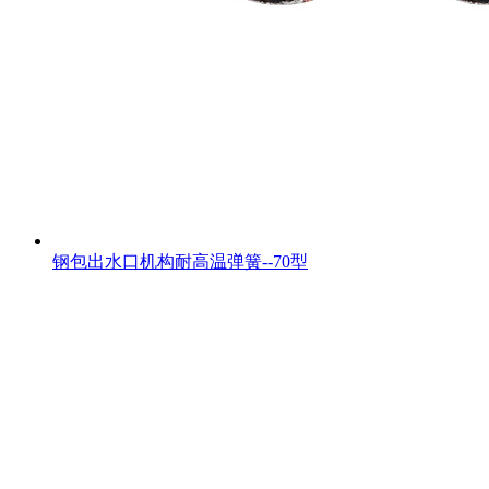
钢包出水口机构耐高温弹簧--70型