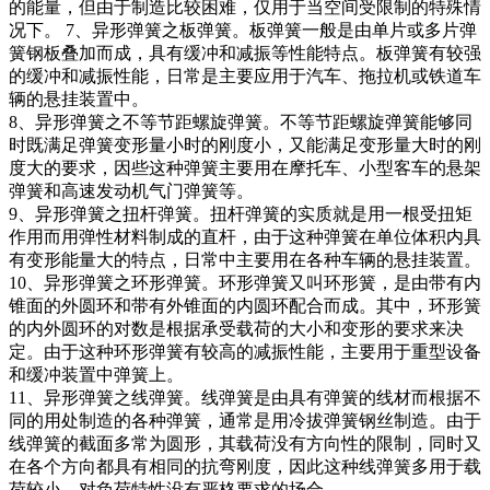
的能量，但由于制造比较困难，仅用于当空间受限制的特殊情
况下。 7、异形弹簧之板弹簧。板弹簧一般是由单片或多片弹
簧钢板叠加而成，具有缓冲和减振等性能特点。板弹簧有较强
的缓冲和减振性能，日常是主要应用于汽车、拖拉机或铁道车
辆的悬挂装置中。
8、异形弹簧之不等节距螺旋弹簧。不等节距螺旋弹簧能够同
时既满足弹簧变形量小时的刚度小，又能满足变形量大时的刚
度大的要求，因些这种弹簧主要用在摩托车、小型客车的悬架
弹簧和高速发动机气门弹簧等。
9、异形弹簧之扭杆弹簧。扭杆弹簧的实质就是用一根受扭矩
作用而用弹性材料制成的直杆，由于这种弹簧在单位体积内具
有变形能量大的特点，日常中主要用在各种车辆的悬挂装置。
10、异形弹簧之环形弹簧。环形弹簧又叫环形簧，是由带有内
锥面的外圆环和带有外锥面的内圆环配合而成。其中，环形簧
的内外圆环的对数是根据承受载荷的大小和变形的要求来决
定。由于这种环形弹簧有较高的减振性能，主要用于重型设备
和缓冲装置中弹簧上。
11、异形弹簧之线弹簧。线弹簧是由具有弹簧的线材而根据不
同的用处制造的各种弹簧，通常是用冷拔弹簧钢丝制造。由于
线弹簧的截面多常为圆形，其载荷没有方向性的限制，同时又
在各个方向都具有相同的抗弯刚度，因此这种线弹簧多用于载
荷较小、对负荷特性没有严格要求的场合