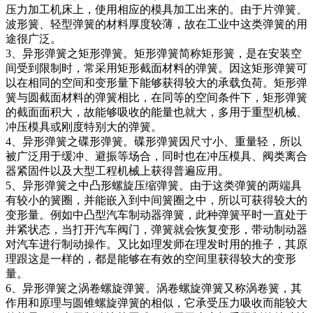
压力加工机床上，使用相应的模具加工出来的。由于片弹簧、
波形簧、轻型弹簧的材料厚度较薄，故在工业中这类弹簧的用
途很广泛。
3、异形弹簧之矩形弹簧。矩形弹簧简称矩形簧，是在安装空
间受到限制时，常采用矩形截面材料的弹簧。因这矩形弹簧可
以在相同的空间和变形量下能够获得较大的承载负荷。矩形弹
簧与圆截面材料的弹簧相比，在同等的空间条件下，矩形弹簧
的截面面积大，故能够吸收的能量也就大，多用于重型机械、
冲压模具或刚度特别大的弹簧。
4、异形弹簧之碟形弹簧。碟形弹簧因尺寸小、重量轻，所以
被广泛用于缓冲、避振等场合，同时也在冲压模具、阀类离合
器紧固件以及大型工程机械上获得普遍应用。
5、异形弹簧之中凸形螺旋压缩弹簧。由于这类弹簧的两端具
有较小的簧圈，并能嵌入到中间簧圈之中，所以可获得较大的
变形量。例如中凸型汽车制动器弹簧，此种弹簧平时一直处于
并紧状态，当打开汽车阀门，弹簧就会恢复变形，带动制动器
对汽车进行制动操作。又比如理发师在理发时用的推子，其原
理跟这是一样的，都是能够在有效的空间里获得较大的变形
量。
6、异形弹簧之涡卷螺旋弹簧。涡卷螺旋弹簧又称涡卷簧，其
作用和原理与圆锥螺旋弹簧的相似，它承受压力吸收而能较大