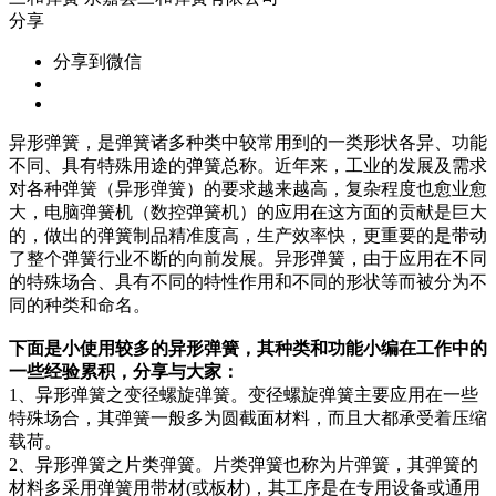
分享
分享到微信
异形弹簧，是弹簧诸多种类中较常用到的一类形状各异、功能
不同、具有特殊用途的弹簧总称。近年来，工业的发展及需求
对各种弹簧（异形弹簧）的要求越来越高，复杂程度也愈业愈
大，电脑弹簧机（数控弹簧机）的应用在这方面的贡献是巨大
的，做出的弹簧制品精准度高，生产效率快，更重要的是带动
了整个弹簧行业不断的向前发展。异形弹簧，由于应用在不同
的特殊场合、具有不同的特性作用和不同的形状等而被分为不
同的种类和命名。
下面是小使用较多的异形弹簧，其种类和功能小编在工作中的
一些经验累积，分享与大家：
1、异形弹簧之变径螺旋弹簧。变径螺旋弹簧主要应用在一些
特殊场合，其弹簧一般多为圆截面材料，而且大都承受着压缩
载荷。
2、异形弹簧之片类弹簧。片类弹簧也称为片弹簧，其弹簧的
材料多采用弹簧用带材(或板材)，其工序是在专用设备或通用