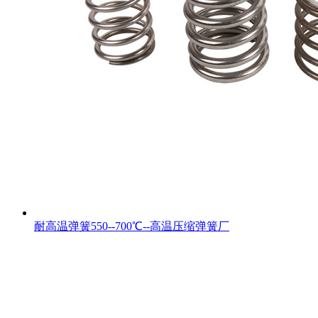
耐高温弹簧550--700℃--高温压缩弹簧厂