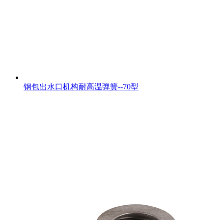
钢包出水口机构耐高温弹簧--70型