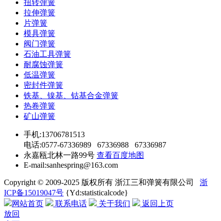
扭转弹簧
拉伸弹簧
片弹簧
模具弹簧
阀门弹簧
石油工具弹簧
耐腐蚀弹簧
低温弹簧
密封件弹簧
铁基、镍基、钴基合金弹簧
热卷弹簧
矿山弹簧
手机:13706781513
电话:0577-67336989 67336988 67336987
永嘉瓯北林一路99号
查看百度地图
E-mail:sanhespring@163.com
Copyright © 2009-2025 版权所有 浙江三和弹簧有限公司
浙
ICP备15019047号
{Yd:statisticalcode}
网站首页
联系电话
关于我们
返回上页
放回