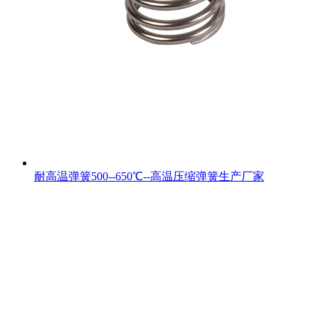
耐高温弹簧500--650℃--高温压缩弹簧生产厂家