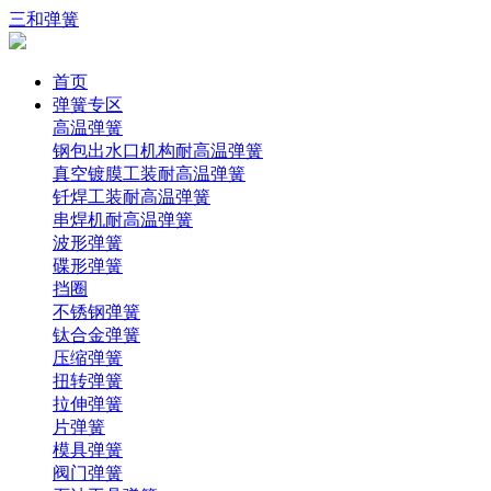
三和弹簧
首页
弹簧专区
高温弹簧
钢包出水口机构耐高温弹簧
真空镀膜工装耐高温弹簧
钎焊工装耐高温弹簧
串焊机耐高温弹簧
波形弹簧
碟形弹簧
挡圈
不锈钢弹簧
钛合金弹簧
压缩弹簧
扭转弹簧
拉伸弹簧
片弹簧
模具弹簧
阀门弹簧