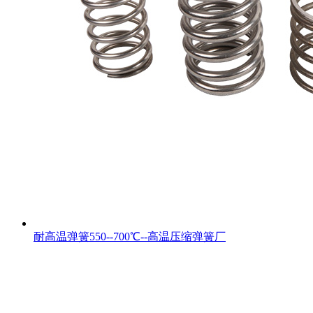
耐高温弹簧550--700℃--高温压缩弹簧厂