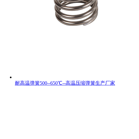
耐高温弹簧500--650℃--高温压缩弹簧生产厂家