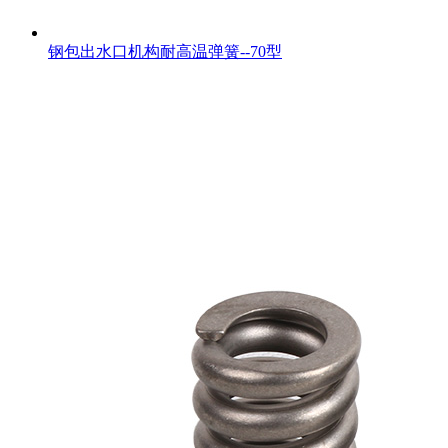
钢包出水口机构耐高温弹簧--70型