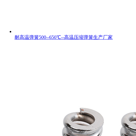
耐高温弹簧500--650℃--高温压缩弹簧生产厂家