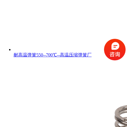
耐高温弹簧550--700℃--高温压缩弹簧厂