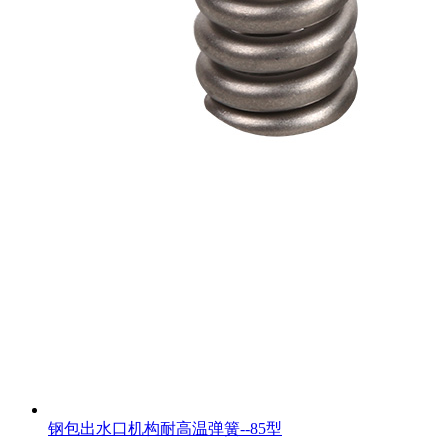
钢包出水口机构耐高温弹簧--85型