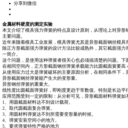
分享到微信
金属材料硬度的测定实验
本文介绍了模具强力弹簧的特点及设计原则，从理论上对异形
主要问题。
近年来随着模具工业发展，模具弹簧尤其是异形截面钢丝模具
除正方形截面强力弹簧的设计方法比较成熟外，其它截面强力
一简介。
这个问题，是使用这种弹簧者很关心也必须搞清楚的问题。下
在相同空间内，正方形截面钢丝弹簧承载能力比圆截面簧要高 4
从使用应力过大是弹簧破坏的主要原因分析，在相同条件下，异
异形截面钢丝弹簧能产生大的变形量。
异形钢丝弹簧的重量大。
线性度比圆截面弹簧好，即刚度更趋于常数值。特别是长边平
应用范围受到一定的限制：从分析可见，异形截面材料弹簧如
1、用圆截面材料达不到设计载荷。
2、取代圆截面复合弹簧。
3、用圆材料弹簧达不到所需要变形量的时候。
4、弹簧安装空间小的地方。
5、要求弹簧特性严格的地方