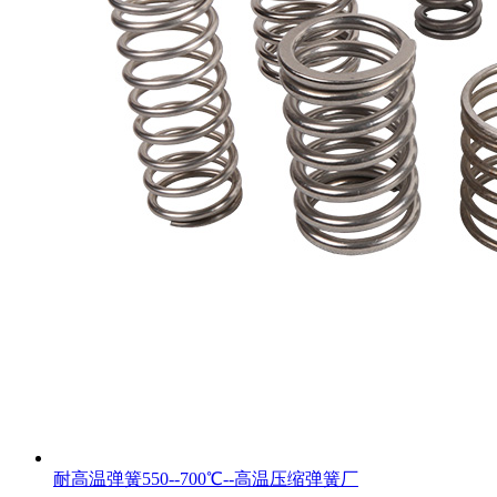
耐高温弹簧550--700℃--高温压缩弹簧厂