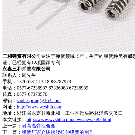
三和弹簧有限公司
专注于弹簧领域15年，生产的弹簧种类有
蝶
证，已经拥有12项国家专利
永嘉三和弹簧有限公司
联系人：周先生
手机：13706781513 18968787979
电话：0577-67336987 67336988 67336989
传真：0577-67370570
邮箱：
sanhespring@163.com
网址：
http://www.wzshth.com
地址：浙江省永嘉县瓯北和一工业区礁头路林浦路交叉口
本文链接：
http://www.wzshth.com/news/news682.html
上一篇：
耐高温弹性合金
下一篇：
弹簧厂家介绍螺旋拉伸弹簧的制作