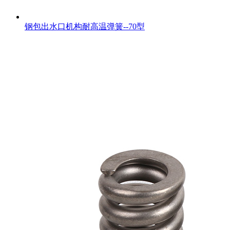
钢包出水口机构耐高温弹簧--70型