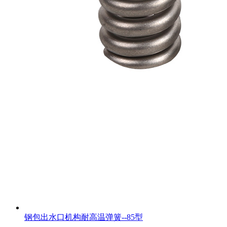
钢包出水口机构耐高温弹簧--85型