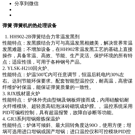
分享到微信
弹簧 弹簧机的热处理设备
1. HH902-2B弹簧结合力常温发黑剂
性能特点：发黑膜结合力可与高温发黑相媲美，解决世界常温
发黑难题；不增加设备，在HH902常温发黑工艺的基础上直接
操作，具备常温、高效、节能、生产灵活、保护环境的所有特
点；适应性强，可用于各种钢号产品。
2. YLSK-H210回火炉、
性能特点：炉温500℃内可任意调节，恒温后耗电约30%左
右。达到节能环保要求。配套智能型温控仪，耐高温，高密谋
纤维炉衬保温，能保证弹簧质量的一致性。
3. RJX线材退火炉
性能特点： 炉体外壳由型钢及钢板焊接而成，内用硅酸铝耐
火纤维模块、超轻质高铝泡沫砖砌筑成炉膛。。温控系统采用
PID可编程控制，具有超温报警，故障自诊断等功能。
4. GR3系列坩锅熔炼保温炉
性能特点：炉体可倾斜、最大回转角度达90O，使用方便；坩
埚可选用进口坩锅或国产坩锅；进口温控仪和可控模块PID控