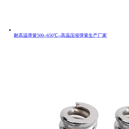
耐高温弹簧500--650℃--高温压缩弹簧生产厂家