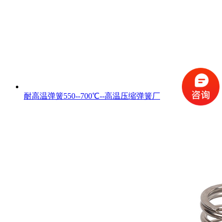
耐高温弹簧550--700℃--高温压缩弹簧厂