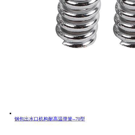
钢包出水口机构耐高温弹簧--70型