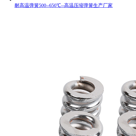
耐高温弹簧500--650℃--高温压缩弹簧生产厂家