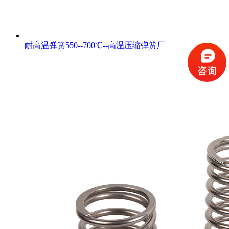
耐高温弹簧550--700℃--高温压缩弹簧厂