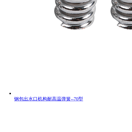
钢包出水口机构耐高温弹簧--70型