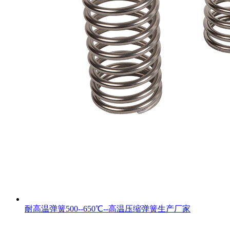
耐高温弹簧500--650℃--高温压缩弹簧生产厂家