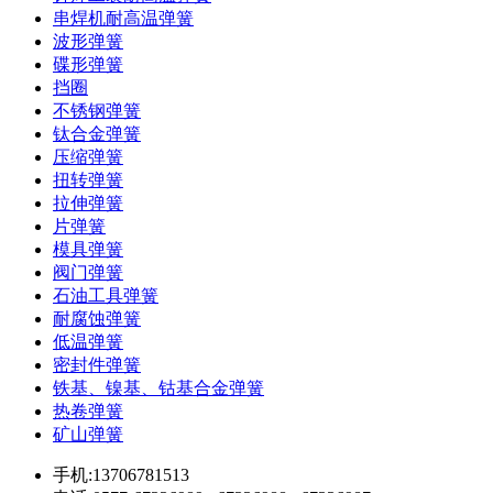
串焊机耐高温弹簧
波形弹簧
碟形弹簧
挡圈
不锈钢弹簧
钛合金弹簧
压缩弹簧
扭转弹簧
拉伸弹簧
片弹簧
模具弹簧
阀门弹簧
石油工具弹簧
耐腐蚀弹簧
低温弹簧
密封件弹簧
铁基、镍基、钴基合金弹簧
热卷弹簧
矿山弹簧
手机:13706781513