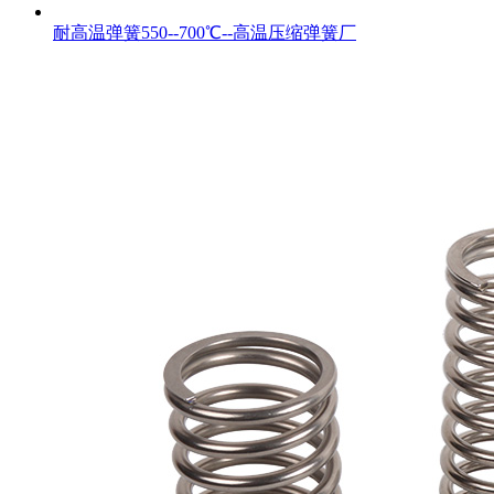
耐高温弹簧550--700℃--高温压缩弹簧厂