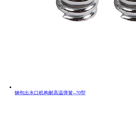
钢包出水口机构耐高温弹簧--70型