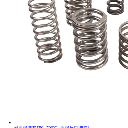
耐高温弹簧550--700℃--高温压缩弹簧厂