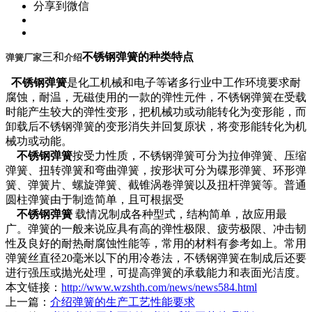
分享到微信
三和
不锈钢弹簧的种类特点
弹簧厂家
介绍
不锈钢弹簧
是化工机械和电子等诸多行业中工作环境要求耐
腐蚀，耐温，无磁使用的一款的弹性元件，不锈钢弹簧在受载
时能产生较大的弹性变形，把机械功或动能转化为变形能，而
卸载后不锈钢弹簧的变形消失并回复原状，将变形能转化为机
械功或动能。
不锈钢弹簧
按受力性质，不锈钢弹簧可分为拉伸弹簧、压缩
弹簧、扭转弹簧和弯曲弹簧，按形状可分为碟形弹簧、环形弹
簧、弹簧片、螺旋弹簧、截锥涡卷弹簧以及扭杆弹簧等。普通
圆柱弹簧由于制造简单，且可根据受
不锈钢弹簧
载情况制成各种型式，结构简单，故应用最
广。弹簧的一般来说应具有高的弹性极限、疲劳极限、冲击韧
性及良好的耐热耐腐蚀性能等，常用的材料有参考如上。常用
弹簧丝直径20毫米以下的用冷卷法，不锈钢弹簧在制成后还要
进行强压或抛光处理，可提高弹簧的承载能力和表面光洁度。
本文链接：
http://www.wzshth.com/news/news584.html
上一篇：
介绍弹簧的生产工艺性能要求