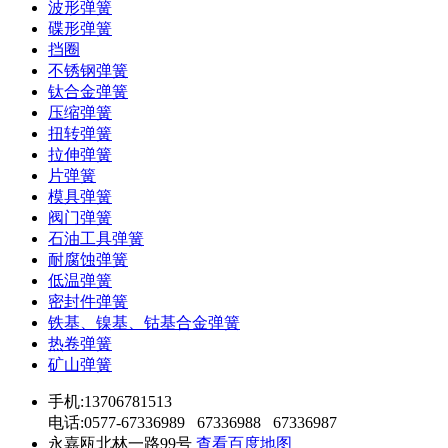
波形弹簧
碟形弹簧
挡圈
不锈钢弹簧
钛合金弹簧
压缩弹簧
扭转弹簧
拉伸弹簧
片弹簧
模具弹簧
阀门弹簧
石油工具弹簧
耐腐蚀弹簧
低温弹簧
密封件弹簧
铁基、镍基、钴基合金弹簧
热卷弹簧
矿山弹簧
手机:13706781513
电话:0577-67336989 67336988 67336987
永嘉瓯北林一路99号
查看百度地图