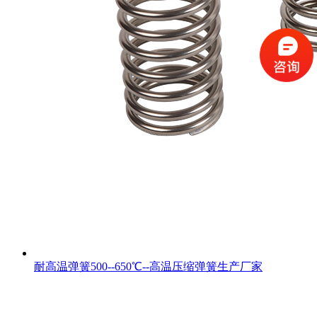
耐高温弹簧500--650℃--高温压缩弹簧生产厂家