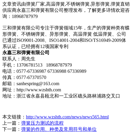
文章资讯由弹簧厂家,高温弹簧,不锈钢弹簧,异形弹簧,弹簧直销
供应商永嘉三和弹簧有限公司整理发布，了解更多详情欢迎咨
询：18968787979
三和弹簧有限公司专注于弹簧领域15年，生产的弹簧种类有蝶
形弹簧、不锈钢弹簧、异形弹簧、高温弹簧 低温弹簧、公司
已通过ISO9001-2008、ISO14001-2004和ISO/TS16949-2009体
系认证，已经拥有12项国家专利
永嘉三和弹簧有限公司
联系人：周先生
手机：13706781513 18968787979
电话：0577-67336987 67336988 67336989
传真：0577-67370570
邮箱：sanhespring@163.com
网址：http://www.wzshth.com
地址：浙江省永嘉县瓯北和一工业区礁头路林浦路交叉口
本文链接：
http://www.wzshth.com/news/news565.html
上一篇：
弹簧压力测试的流程
下一篇：
弹簧的作用、种类及常用符号和单位