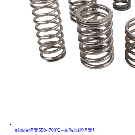
耐高温弹簧550--700℃--高温压缩弹簧厂