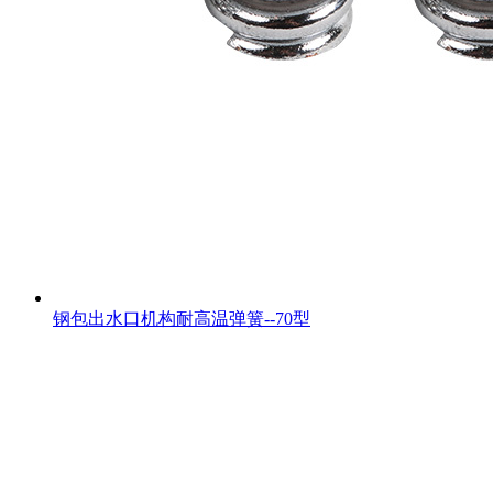
钢包出水口机构耐高温弹簧--70型