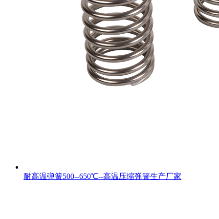
耐高温弹簧500--650℃--高温压缩弹簧生产厂家