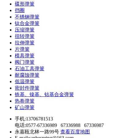
碟形弹簧
挡圈
不锈钢弹簧
钛合金弹簧
压缩弹簧
扭转弹簧
拉伸弹簧
片弹簧
模具弹簧
阀门弹簧
石油工具弹簧
耐腐蚀弹簧
低温弹簧
密封件弹簧
铁基、镍基、钴基合金弹簧
热卷弹簧
矿山弹簧
手机:13706781513
电话:0577-67336989 67336988 67336987
永嘉瓯北林一路99号
查看百度地图
E-mail:sanhespring@163.com