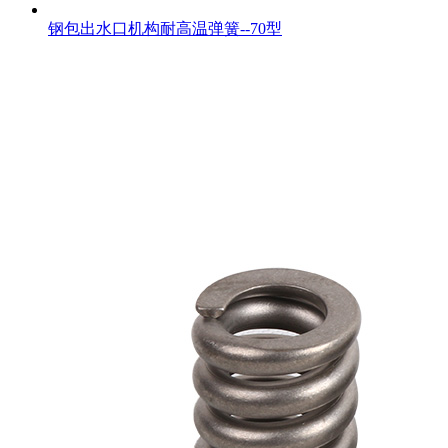
钢包出水口机构耐高温弹簧--70型