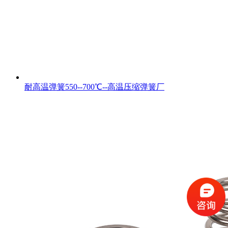
耐高温弹簧550--700℃--高温压缩弹簧厂