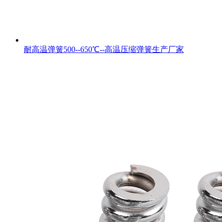
耐高温弹簧500--650℃--高温压缩弹簧生产厂家