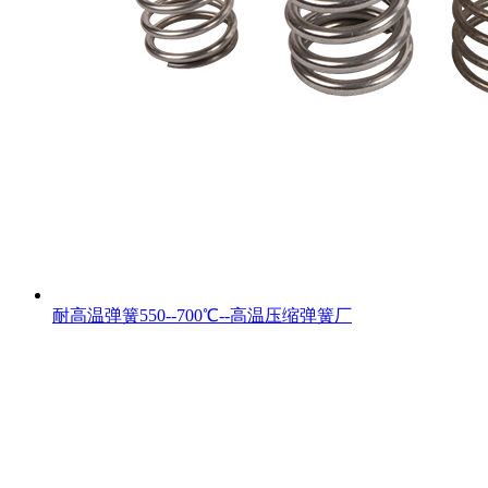
耐高温弹簧550--700℃--高温压缩弹簧厂