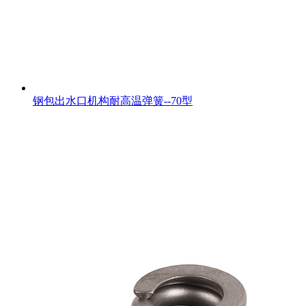
钢包出水口机构耐高温弹簧--70型