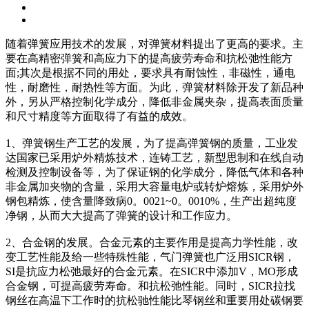
随着弹簧应用技术的发展，对弹簧材料提出了更高的要求。主
要在高精密弹簧和高应力下的提高疲劳寿命和抗松弛性能方
面;其次是根据不同的用处，要求具有耐蚀性，非磁性，通电
性，耐磨性，耐热性等方面。为此，弹簧材料除开发了新品种
外，另从严格控制化学成分，降低非金属夹杂，提高表面质量
和尺寸精度等方面取得了有益的成效。
1、弹簧钢生产工艺的发展，为了提高弹簧钢的质量，工业发
达国家已采用炉外精炼技术，连铸工艺，新型思制和在线自动
检测及控制设备等，为了保证钢的化学成分，降低气体和各种
非金属加夹物的含量，采用大容量电炉或转炉熔炼，采用炉外
钢包精炼，使含量降致病0。0021~0。0010%，生产出超纯度
净钢，从而大大提高了弹簧的设计和工作应力。
2、合金钢的发展。合金元素的主要作用是提高力学性能，改
变工艺性能及给一些特殊性能，气门弹簧也广泛用SICR钢，
SI是抗应力松弛最好的合金元素。在SICR中添加V，MO形成
合金钢，可提高疲劳寿命。和抗松弛性能。同时，SICR拉找
钢丝在高温下工作时的抗松驰性能比琴钢丝和重要用处碳钢要