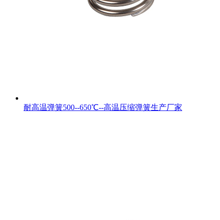
耐高温弹簧500--650℃--高温压缩弹簧生产厂家