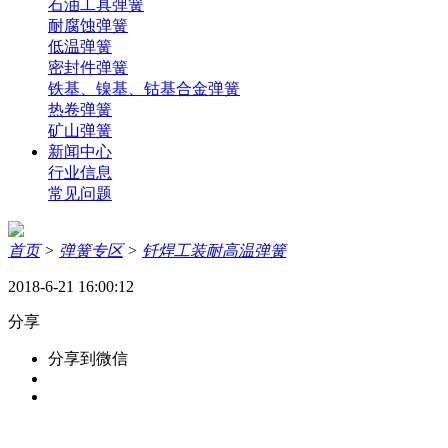
石油工具弹簧
耐腐蚀弹簧
低温弹簧
密封件弹簧
铁基、镍基、钴基合金弹簧
热卷弹簧
矿山弹簧
新闻中心
行业信息
常见问题
首页
>
弹簧专区
>
钎焊工装耐高温弹簧
2018-6-21 16:00:12
分享
分享到微信