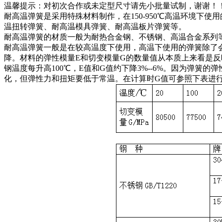
温馨提示：对初次合作或未定型尺寸请先小批量试制，谢谢！
耐高温弹簧是采用特殊材料制作，在150-950℃高温环境下
温扭转弹簧、耐高温模具弹簧、耐高温板片弹簧等。
耐高温弹簧的材质一般为耐热合金钢、不锈钢、高温合金系列等（
耐高温弹簧一般是在较高温度下使用，高温下使用的弹簧除了
降。材料的弹性模量E和切变模量G的数量值从本质上来看是反
钢温度每升高100℃，E值和G值约下降3%--6%。因为弹
化，但弹性力和扭矩要低于常温。在计算时G值可参照下表进