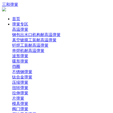
三和弹簧
首页
弹簧专区
高温弹簧
钢包出水口机构耐高温弹簧
真空镀膜工装耐高温弹簧
钎焊工装耐高温弹簧
串焊机耐高温弹簧
波形弹簧
碟形弹簧
挡圈
不锈钢弹簧
钛合金弹簧
压缩弹簧
扭转弹簧
拉伸弹簧
片弹簧
模具弹簧
阀门弹簧