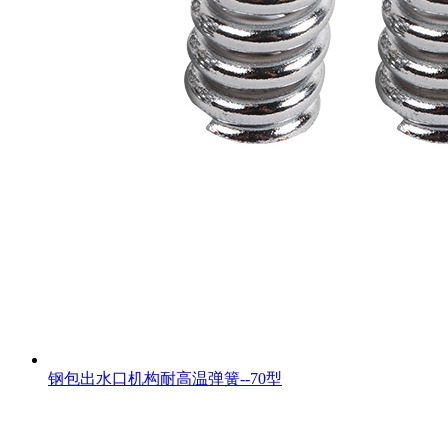
钢包出水口机构耐高温弹簧--70型