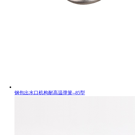
钢包出水口机构耐高温弹簧--85型