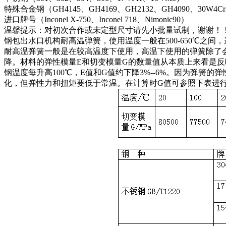
特殊合金钢（GH4145、GH4169、GH2132、GH4090、30W4C
进口牌号（Inconel X-750、Inconel 718、Nimonic90）
温馨提示：对初次合作或未定型尺寸请先小批量试制，谢谢！
钢包出水口机构耐高温弹簧，使用温度一般在500-650℃之间，选
耐高温弹簧一般是在较高温度下使用，高温下使用的弹簧除了
降。材料的弹性模量E和切变模量G的数量值从本质上来看是反
钢温度每升高100℃，E值和G值约下降3%--6%。因为弹
化，但弹性力和扭矩要低于常温。在计算时G值可参照下表进