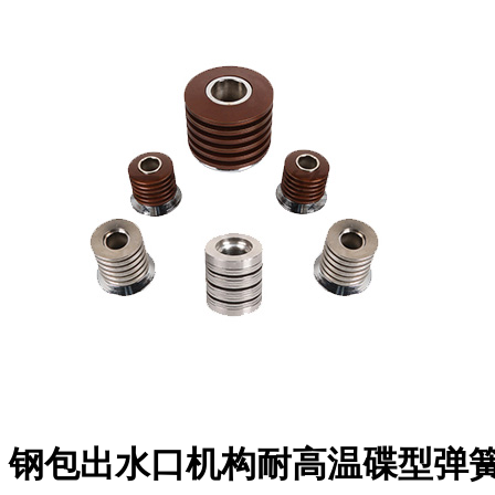
钢包出水口机构耐高温碟型弹