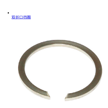
双折口挡圈