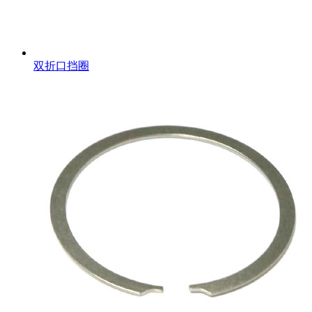
双折口挡圈