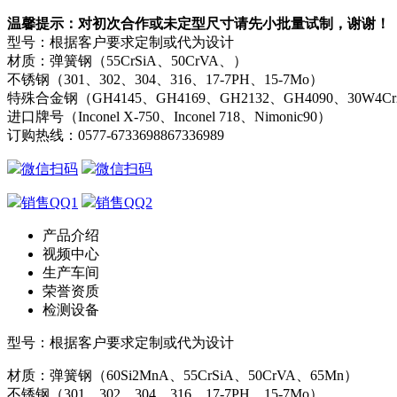
温馨提示：对初次合作或未定型尺寸请先小批量试制，谢谢！
型号：根据客户要求定制或代为设计
材质：弹簧钢（55CrSiA、50CrVA、）
不锈钢（301、302、304、316、17-7PH、15-7Mo）
特殊合金钢（GH4145、GH4169、GH2132、GH4090、30W4C
进口牌号（Inconel X-750、Inconel 718、Nimonic90）
订购热线：
0577-67336988
67336989
微信扫码
微信扫码
销售QQ1
销售QQ2
产品介绍
视频中心
生产车间
荣誉资质
检测设备
型号：根据客户要求定制或代为设计
材质：弹簧钢（60Si2MnA、55CrSiA、50CrVA、65Mn）
不锈钢（301、302、304、316、17-7PH、15-7Mo）